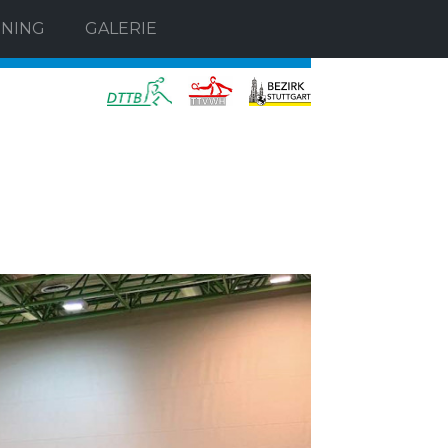
INING
GALERIE