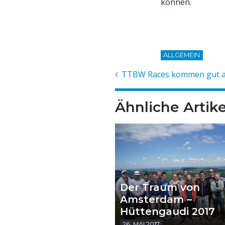
können.
ALLGEMEIN
TTBW Races kommen gut 
Ähnliche Artike
Der Traum von
Amsterdam –
Hüttengaudi 2017
26. MAI 2017