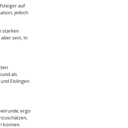
fsteiger auf
aison, jedoch
m starken
aber sein, in
tten
bund als
 und Eislingen
pielrunde; ergo
inzuschätzen,
n können.