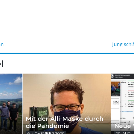
an
Jung schl
l
Mit der Alli-Maske durch
die Pandemie
Neue 
6. NOVEMBER 2020
20. AUGU