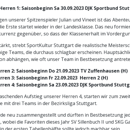
Herren 1: Saisonbeginn Sa 30.09.2023 DJK Sportbund Stut
n unserer Spitzenspieler Julian und Vineet ist das Abente
die Erste startet wieder in der Landesklasse. Das neu formie
kurrenz gegenüber, so dass der Klassenerhalt im Vordergun
rkt, strebt SportKultur Stuttgart die realistische Meistersc
inige Teams, die durchaus schlagbar erscheinen. Hauptsächli
on abhängen, wie oft unser Team in Bestbesetzung antrete
erren 2: Saisonbeginn Do 21.09.2023 TV Zuffenhausen (H)
rren 3: Saisonbeginn Fr 22.09.2023 Herren 2 (H)
erren 4: Saisonbeginn Sa 23.09.2023 DJK Sportbund Stuttg
chenden Aufstieg unserer Herren 4, starten wir zum zweit
 mit drei Teams in der Bezirksliga Stuttgart.
rde neu zusammengestellt und dürften in Bestbesetzung j
 wobei die Favoriten dieses Jahr SV Sillenbuch II und SKG 
 in der ersten Tabellenhälfte sollte jedoch machbar sein.