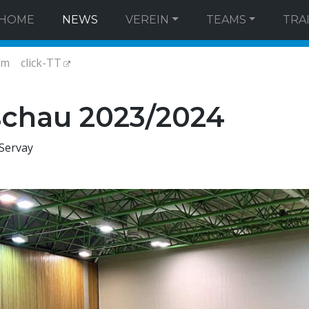
HOME
NEWS
VEREIN
TEAMS
TRA
am
click-TT
schau 2023/2024
Servay