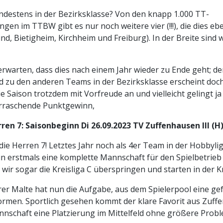
ndestens in der Bezirksklasse? Von den knapp 1.000 TT-
gen im TTBW gibt es nur noch weitere vier (!!!), die dies eb
, Bietigheim, Kirchheim und Freiburg). In der Breite sind wi
 erwarten, dass dies nach einem Jahr wieder zu Ende geht; de
 zu den anderen Teams in der Bezirksklasse erscheint doch
e Saison trotzdem mit Vorfreude an und vielleicht gelingt ja
rraschende Punktgewinn,
rren 7: Saisonbeginn Di 26.09.2023 TV Zuffenhausen III (H
die Herren 7! Letztes Jahr noch als 4er Team in der Hobbylig
n erstmals eine komplette Mannschaft für den Spielbetrie
wir sogar die Kreisliga C überspringen und starten in der Kr
r Malte hat nun die Aufgabe, aus dem Spielerpool eine gef
rmen. Sportlich gesehen kommt der klare Favorit aus Zuff
nnschaft eine Platzierung im Mittelfeld ohne größere Prob