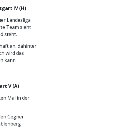
tgart IV (H)
uer Landesliga
rte Team sieht
d steht.
haft an, dahinter
ch wird das
n kann.
art V (A)
en Mal in der
eden Gegner
Gablenberg