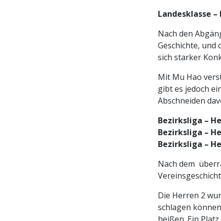
Landesklasse – 
Nach den Abgänge
Geschichte, und 
sich starker Kon
Mit Mu Hao verstä
gibt es jedoch e
Abschneiden dav
Bezirksliga – H
Bezirksliga – He
Bezirksliga – H
Nach dem überras
Vereinsgeschichte
Die Herren 2 wu
schlagen können,
heißen. Ein Platz