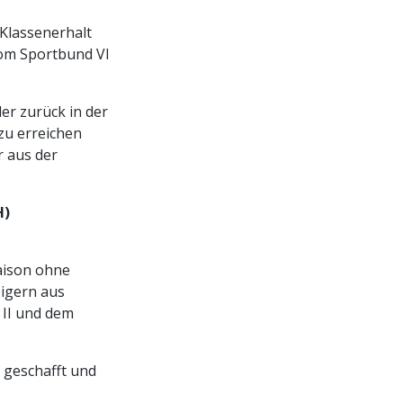
 Klassenerhalt
 vom Sportbund VI
der zurück in der
 zu erreichen
r aus der
H)
aison ohne
eigern aus
 II und dem
g geschafft und