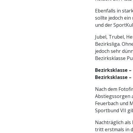
Ebenfalls in sta
sollte jedoch ein
und der SportKultu
Jubel, Trubel, He
Bezirksliga. Ohn
jedoch sehr dünn;
Bezirksklasse Pu
Bezirksklasse –
Bezirksklasse –
Nach dem Fotofin
Abstiegssorgen a
Feuerbach und Mü
Sportbund VII gi
Nachträglich als 
tritt erstmals in