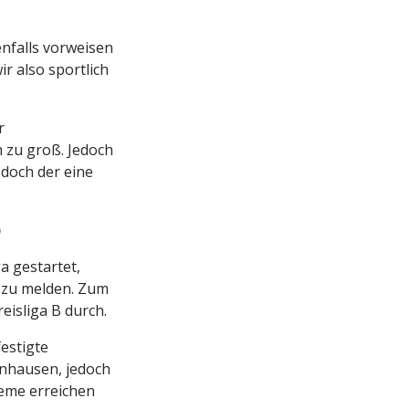
enfalls vorweisen
r also sportlich
r
 zu groß. Jedoch
 doch der eine
)
a gestartet,
b zu melden. Zum
eisliga B durch.
estigte
enhausen, jedoch
leme erreichen