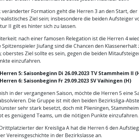
rk veränderter Formation geht die Herren 3 an den Start, der
 realistisches Ziel sein; insbesondere die beiden Aufsteiger
r II gilt es hinter sich zu lassen.
iterkeit: nach einer famosen Relegation ist die Herren 4 wie
e Spitzenspieler Jiufang sind die Chancen den Klassenerhalt
 oberstes Ziel sollte es sein, gegen die beiden Mitaufsteige
nkte einzufahren.
 Herren 5: Saisonbeginn Di 26.09.2023 TV Stammheim II (
 Herren 6: Saisonbeginn Fr 29.09.2023 SV Vaihingen (H)
ish in der vergangenen Saison, möchte die Herren 5 eine S
bsolvieren. Die Gruppe ist mit den beiden Bezirksliga-Abst
nster sehr stark besetzt, doch mit Plieningen, Stammheim
bt es genügend Teams, um die nötigen Punkte einzufahren.
Drittplatzierter der Kreisliga A hat die Herren 6 den Aufstie
 der Vereinsgeschichte in der Bezirkslasse an.