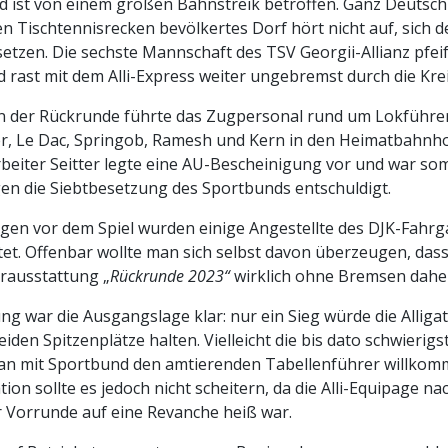
 ist von einem großen Bahnstreik betroffen. Ganz Deutschl
Tischtennisrecken bevölkertes Dorf hört nicht auf, sich 
etzen. Die sechste Mannschaft des TSV Georgii-Allianz pfeift
 rast mit dem Alli-Express weiter ungebremst durch die Krei
on der Rückrunde führte das Zugpersonal rund um Lokführe
er, Le Dac, Springob, Ramesh und Kern in den Heimatbahnho
beiter Seitter legte eine AU-Bescheinigung vor und war som
gen die Siebtbesetzung des Sportbunds entschuldigt.
agen vor dem Spiel wurden einige Angestellte des DJK-Fahrg
tet. Offenbar wollte man sich selbst davon überzeugen, dass
rausstattung „
Rückrunde 2023“
wirklich ohne Bremsen dah
g war die Ausgangslage klar: nur ein Sieg würde die Allig
den Spitzenplätze halten. Vielleicht die bis dato schwierigs
an mit Sportbund den amtierenden Tabellenführer willkom
ion sollte es jedoch nicht scheitern, da die Alli-Equipage nac
r Vorrunde auf eine Revanche heiß war.