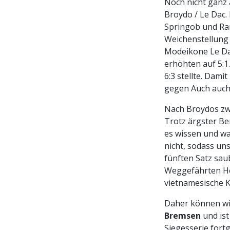
Noch nicht ganz
Broydo / Le Dac. 
Springob und Ram
Weichenstellung 
Modeikone Le Da
erhöhten auf 5:1
6:3 stellte. Dami
gegen Auch auch
Nach Broydos zwe
Trotz ärgster Be
es wissen und wa
nicht, sodass un
fünften Satz sau
Weggefährten He
vietnamesische K
Daher können wir
Bremsen
und ist
Siegesserie fortg