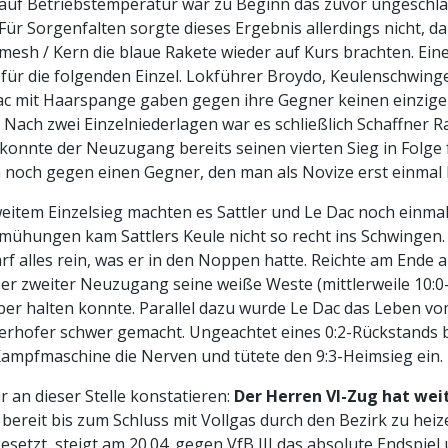
 auf Betriebstemperatur war zu Beginn das zuvor ungesch
Für Sorgenfalten sorgte dieses Ergebnis allerdings nicht, da 
esh / Kern die blaue Rakete wieder auf Kurs brachten. Ein
für die folgenden Einzel. Lokführer Broydo, Keulenschwinge
c mit Haarspange gaben gegen ihre Gegner keinen einzige
. Nach zwei Einzelniederlagen war es schließlich Schaffner 
t konnte der Neuzugang bereits seinen vierten Sieg in Folge
 noch gegen einen Gegner, den man als Novize erst einmal
item Einzelsieg machten es Sattler und Le Dac noch einma
mühungen kam Sattlers Keule nicht so recht ins Schwingen.
rf alles rein, was er in den Noppen hatte. Reichte am Ende 
ser zweiter Neuzugang seine weiße Weste (mittlerweile 10:0-
ber halten konnte. Parallel dazu wurde Le Dac das Leben vo
rhofer schwer gemacht. Ungeachtet eines 0:2-Rückstands b
ampfmaschine die Nerven und tütete den 9:3-Heimsieg ein.
 an dieser Stelle konstatieren:
Der Herren VI-Zug hat wei
 bereit bis zum Schluss mit Vollgas durch den Bezirk zu heiz
esetzt, steigt am 20.04. gegen VfB III das absolute Endspiel