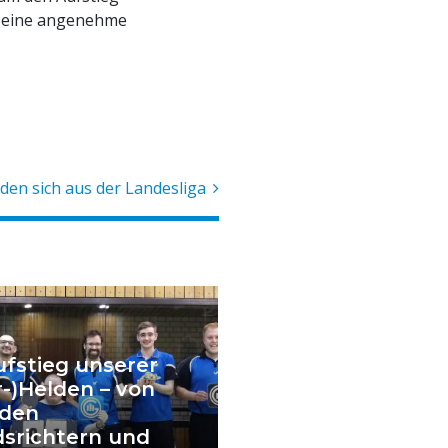
n eine angenehme
den sich aus der Landesliga
ufstieg unserer
r-)Helden – von
nden
dsrichtern und