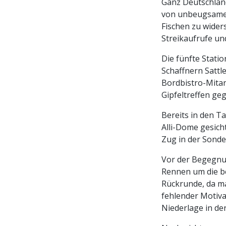
Ganz Deutschland
von unbeugsamen 
Fischen zu widers
Streikaufrufe und
Die fünfte Stati
Schaffnern Sattl
Bordbistro-Mitar
Gipfeltreffen ge
Bereits in den T
Alli-Dome gesich
Zug in der Sonde
Vor der Begegnun
Rennen um die bei
Rückrunde, da m
fehlender Motivat
Niederlage in de