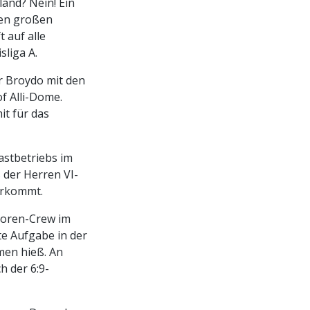
and? Nein! Ein
den großen
 auf alle
sliga A.
r Broydo mit den
f Alli-Dome.
it für das
astbetriebs im
 der Herren VI-
erkommt.
atoren-Crew im
te Aufgabe in der
men hieß. An
h der 6:9-