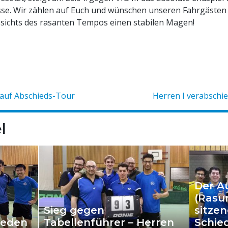
lasse. Wir zählen auf Euch und wünschen unseren Fahrgäste
sichts des rasanten Tempos einen stabilen Magen!
 auf Abschieds-Tour
Herren I verabschie
l
Der A
(Rasu
Sieg gegen
sitze
ieden
Tabellenführer – Herren
Schie