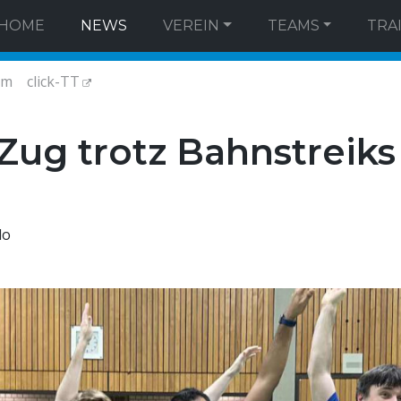
HOME
NEWS
VEREIN
TEAMS
TRA
am
click-TT
Zug trotz Bahnstreiks
do