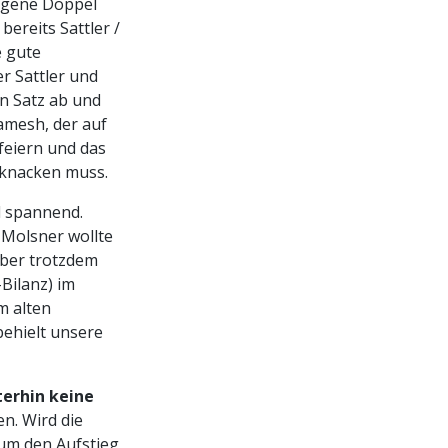
lagene Doppel
bereits Sattler /
e gute
r Sattler und
n Satz ab und
Ramesh, der auf
 feiern und das
 knacken muss.
l spannend.
 Molsner wollte
aber trotzdem
Bilanz) im
m alten
ehielt unsere
terhin keine
en. Wird die
 um den Aufstieg