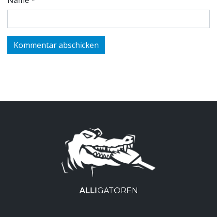
Name
*
ALLI
GATOREN