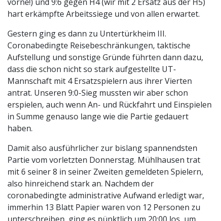
vorne!) und 9:6 gegen H4 (wir mit 2 Ersatz aus der H5)
hart erkämpfte Arbeitssiege und von allen erwartet.
Gestern ging es dann zu Untertürkheim III.
Coronabedingte Reisebeschränkungen, taktische
Aufstellung und sonstige Gründe führten dann dazu,
dass die schon nicht so stark aufgestellte UT-
Mannschaft mit 4 Ersatzspielern aus ihrer Vierten
antrat. Unseren 9:0-Sieg mussten wir aber schon
erspielen, auch wenn An- und Rückfahrt und Einspielen
in Summe genauso lange wie die Partie gedauert
haben.
Damit also ausführlicher zur bislang spannendsten
Partie vom vorletzten Donnerstag. Mühlhausen trat
mit 6 seiner 8 in seiner Zweiten gemeldeten Spielern,
also hinreichend stark an. Nachdem der
coronabedingte administrative Aufwand erledigt war,
immerhin 13 Blatt Papier waren von 12 Personen zu
unterschreiben, ging es pünktlich um 20:00 los, um