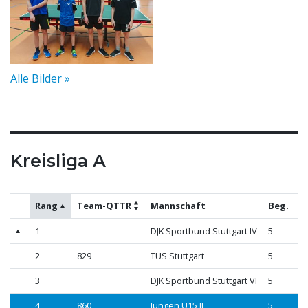
Alle Bilder »
Kreisliga A
Rang
Team-QTTR
Mannschaft
Beg.
1
DJK Sportbund Stuttgart IV
5
2
829
TUS Stuttgart
5
3
DJK Sportbund Stuttgart VI
5
4
860
Jungen U15 II
5