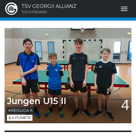
TSV GEORGII ALLIANZ
TISCHTENNIS
4
Jungen U15 II
KREISLIGA A
6:4 PUNKTE