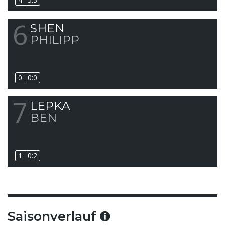
6
SHEN
PHILIPP
0
0:0
7
LEPKA
BEN
1
0:2
Saisonverlauf