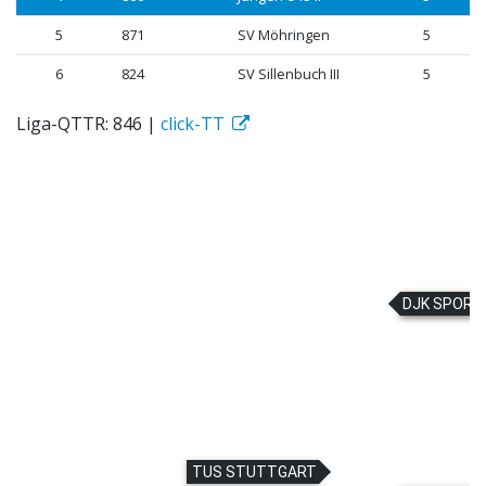
5
871
SV Möhringen
5
6
824
SV Sillenbuch III
5
Liga-QTTR: 846 |
click-TT
DJK SPORT
DJK SPORT
TUS STUTTGART