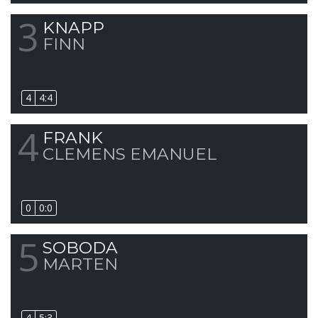
3
KNAPP
FINN
4
4:4
4
FRANK
CLEMENS EMANUEL
0
0:0
5
SOBODA
MARTEN
4
5:3