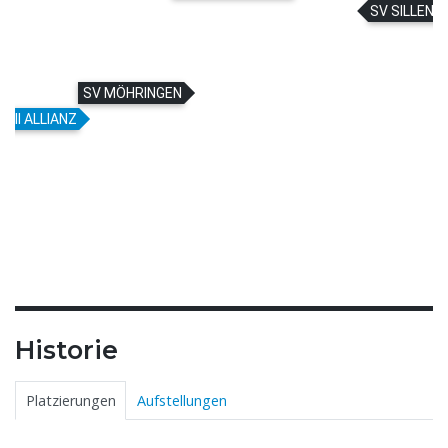
SV SILLENB
SV MÖHRINGEN
GII ALLIANZ
Historie
Platzierungen
Aufstellungen