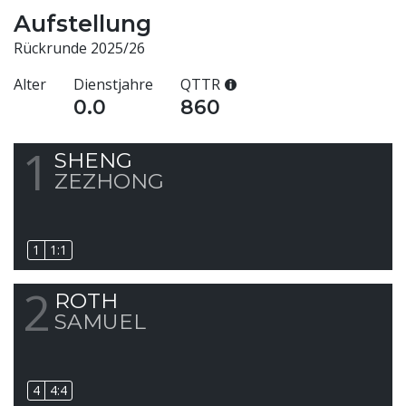
Aufstellung
Rückrunde 2025/26
Alter
Dienstjahre
QTTR
0.0
860
1
SHENG
ZEZHONG
1
1:1
2
ROTH
SAMUEL
4
4:4