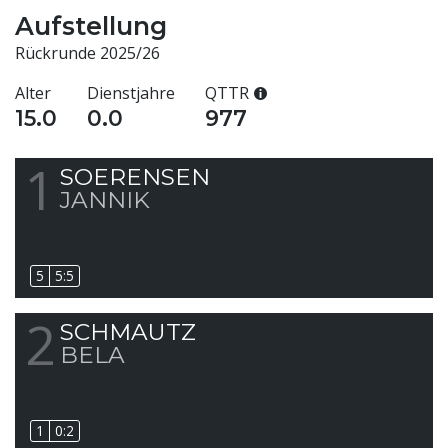
Aufstellung
Rückrunde 2025/26
Alter
Dienstjahre
QTTR
15.0
0.0
977
1
SOERENSEN
JANNIK
5
5:5
2
SCHMAUTZ
BELA
1
0:2