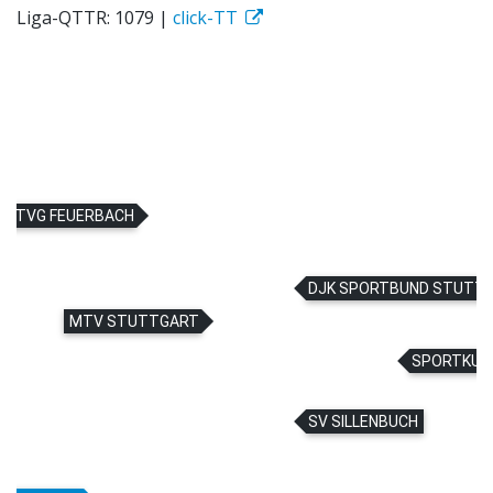
Liga-QTTR: 1079 |
click-TT
 FEUERBACH
DJK SPORTBUND STU
MTV STUTTGART
SV SILLENBUCH