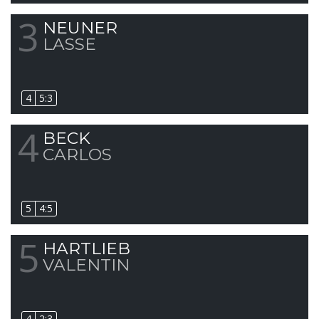
3
NEUNER
LASSE
4
5:3
4
BECK
CARLOS
5
4:5
5
HARTLIEB
VALENTIN
4
2:3