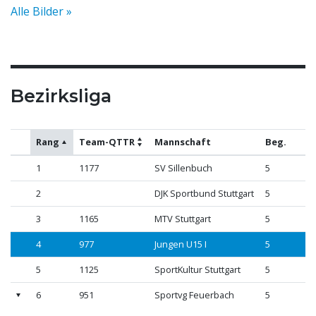
Alle Bilder »
Bezirksliga
Rang
Team-QTTR
Mannschaft
Beg.
S
1
1177
SV Sillenbuch
5
4
2
DJK Sportbund Stuttgart
5
4
3
1165
MTV Stuttgart
5
3
4
977
Jungen U15 I
5
2
5
1125
SportKultur Stuttgart
5
1
6
951
Sportvg Feuerbach
5
0